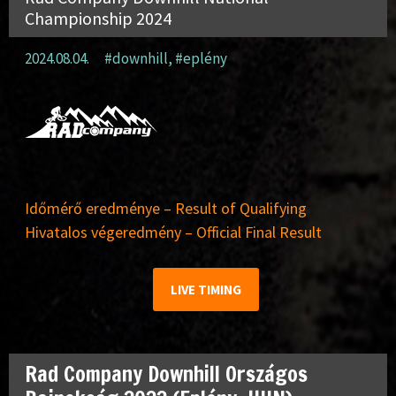
Championship 2024
2024.08.04.
#downhill
,
#eplény
Időmérő eredménye – Result of Qualifying
Hivatalos végeredmény – Official Final Result
LIVE TIMING
Rad Company Downhill Országos