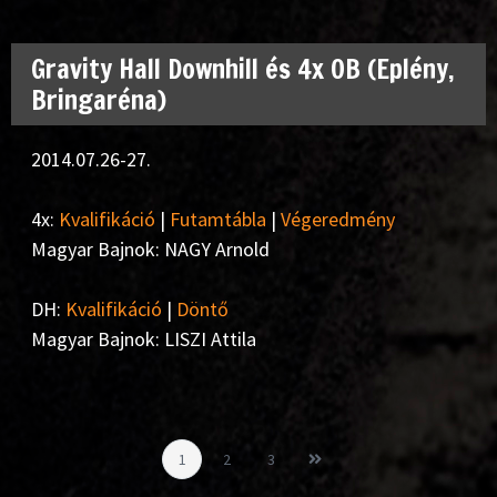
Gravity Hall Downhill és 4x OB (Eplény,
Bringaréna)
2014.07.26-27.
4x:
Kvalifikáció
|
Futamtábla
|
Végeredmény
Magyar Bajnok: NAGY Arnold
DH:
Kvalifikáció
|
Döntő
Magyar Bajnok: LISZI Attila
1
2
3