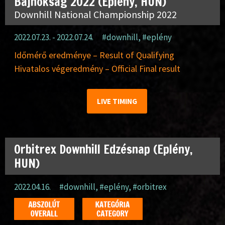
Bajnokság 2022 (Eplény, HUN)
Downhill National Championship 2022
2022.07.23. - 2022.07.24.
#downhill
,
#eplény
Időmérő eredménye – Result of Qualifying
Hivatalos végeredmény – Official Final result
LIVE TIMING
Orbitrex Downhill Edzésnap (Eplény,
HUN)
2022.04.16.
#downhill
,
#eplény
,
#orbitrex