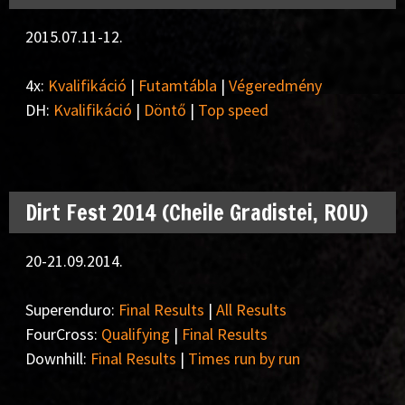
2015.07.11-12.
4x:
Kvalifikáció
|
Futamtábla
|
Végeredmény
DH:
Kvalifikáció
|
Döntő
|
Top speed
Dirt Fest 2014 (Cheile Gradistei, ROU)
20-21.09.2014.
Superenduro:
Final Results
|
All Results
FourCross:
Qualifying
|
Final Results
Downhill:
Final Results
|
Times run by run