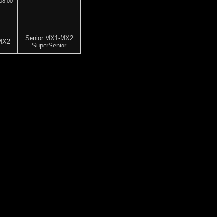
08:00
Senior MX1-MX2
MX2
SuperSenior