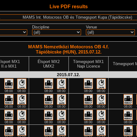
Live PDF results
Discipline
Venue
MAMS Nemzetközi Motocross OB 4.f.
Tápióbicske (HUN), 2015.07.12.
lsport MX1
Élsport MX2
Tömegsport MX1
Tömegsport 
II.o MX1
UMX2
Napi Licence
2015.07.12.
08:00
08:00
08:00
08:00
08:00
08:00
08:00
08:00
08:00
08:00
08:00
08:00
08:00
08:00
08:00
08:00
08:00
08:00
08:00
08:00