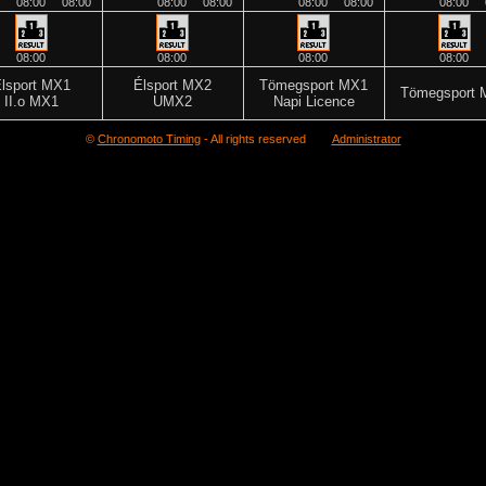
08:00
08:00
08:00
08:00
08:00
08:00
08:00
08:00
08:00
08:00
08:00
lsport MX1
Élsport MX2
Tömegsport MX1
Tömegsport 
II.o MX1
UMX2
Napi Licence
©
Chronomoto Timing
- All rights reserved
Administrator