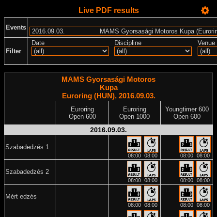
Live PDF results
Events
Date
Discipline
Venue
Filter
MAMS Gyorsasági Motoros
Kupa
Euroring (HUN), 2016.09.03.
Euroring
Euroring
Youngtimer 600
Open 600
Open 1000
Open 600
2016.09.03.
Szabadedzés 1
08:00
08:00
08:00
08:00
Szabadedzés 2
08:00
08:00
08:00
08:00
Mért edzés
08:00
08:00
08:00
08:00