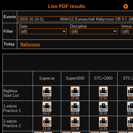
Live PDF results
Events
Date
Discipline
Venue
Filter
Today
Rallycross
Supercar
Super1600
STC+2000
STC-
Rajtlista
Start List
22:49
22:48
22:50
22:
1.edzés
Practice 1
09:47
09:39
09:34
09:
2.edzés
Practice 2
11:41
11:34
11:29
11: