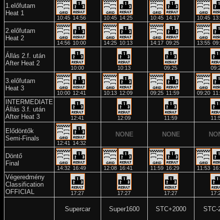
1.előfutam
Heat 1
10:45
14:56
10:45
14:25
10:45
14:17
10:45
13
2.előfutam
Heat 2
14:56
10:00
14:25
10:13
14:17
09:25
13:55
09
Állás 2.f. után
After Heat 2
10:00
10:13
09:25
09:
3.előfutam
Heat 3
10:00
12:41
10:13
12:09
09:25
11:59
09:20
11
INTERMEDIATE
Állás 3.f. után
After Heat 3
12:41
12:09
11:59
11:
Elődöntők
NONE
NONE
NO
Semi-Finals
12:41
14:32
Döntő
Final
14:32
16:49
12:08
16:41
11:59
16:29
11:53
16
Végeredmény
Classification
OFFICIAL
17:27
17:27
17:27
17:
Supercar
Super1600
STC+2000
STC-