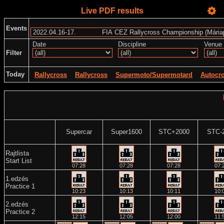
Live PDF results
Events
Date
Discipline
Venue
Filter
Today
Rallycross
Rallycross
Supermoto/Supermotard
Autocr
Supercar
Super1600
STC+2000
STC-
Rajtlista
Start List
07:28
07:28
07:28
07:
1.edzés
Practice 1
10:23
10:13
10:11
10:
2.edzés
Practice 2
12:15
12:05
12:00
11: