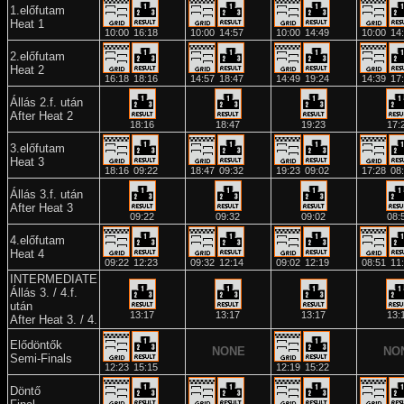
1.előfutam
Heat 1
10:00
16:18
10:00
14:57
10:00
14:49
10:00
14
2.előfutam
Heat 2
16:18
18:16
14:57
18:47
14:49
19:24
14:39
17
Állás 2.f. után
After Heat 2
18:16
18:47
19:23
17:
3.előfutam
Heat 3
18:16
09:22
18:47
09:32
19:23
09:02
17:28
08
Állás 3.f. után
After Heat 3
09:22
09:32
09:02
08:
4.előfutam
Heat 4
09:22
12:23
09:32
12:14
09:02
12:19
08:51
11
INTERMEDIATE
Állás 3. / 4.f.
után
13:17
13:17
13:17
13:
After Heat 3. / 4.
Elődöntők
NONE
NO
Semi-Finals
12:23
15:15
12:19
15:22
Döntő