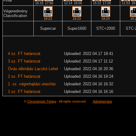
Final
15:15
17:50
12:14
18:05
15:22
17:20
11:53
18
Végeredmény
Classification
19:23
19:23
19:23
19:
Supercar
Super1600
STC+2000
STC-
4 sz. FT határozat
Uploaded: 2022.04.17 18:41
3 sz. FT határozat
Uploaded: 2022.04.17 11:12
Óvás elbírálás Laczkó Lehel
Uploaded: 2022.04.16 20:36
2 sz. FT határozat
Uploaded: 2022.04.16 19:24
1. sz. végrehajtási utasítás
Uploaded: 2022.04.16 16:32
1 sz. FT határozat
Uploaded: 2022.04.16 16:16
©
Chronomoto Timing
- All rights reserved
Administrator