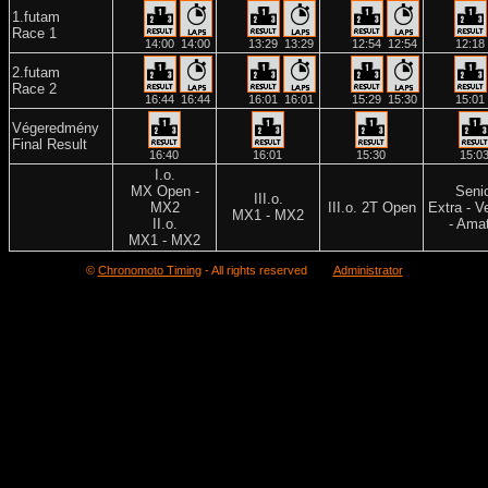
1.futam
Race 1
14:00
14:00
13:29
13:29
12:54
12:54
12:18
2.futam
Race 2
16:44
16:44
16:01
16:01
15:29
15:30
15:01
Végeredmény
Final Result
16:40
16:01
15:30
15:0
I.o.
MX Open -
Seni
III.o.
MX2
III.o. 2T Open
Extra - V
MX1 - MX2
II.o.
- Ama
MX1 - MX2
©
Chronomoto Timing
- All rights reserved
Administrator