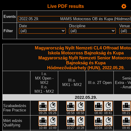
Live PDF results
Events
Date
Discipline
Venue
Filter
Magyarország Nyílt Nemzeti CL4 Offroad Moto
Iskola Motocross Bajnokság és Kupa
Magyarország Nyílt Nemzeti Senior Motocro
Bajnokság és Kupa
Hódmezővásárhely (HUN), 2022.05.29.
I.o.
MX Open -
Seni
III.o.
MX2
III.o. 2T Open
Extra - V
MX1 - MX2
II.o.
- Ama
MX1 - MX2
2022.05.29.
Szabadedzés
Free Practice
09:26
09:26
08:58
08:58
08:40
08:41
08:21
Mért edzés
Qualifying
10:48
10:49
10:27
10:28
10:04
10:05
09:45