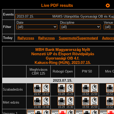
Live PDF results
Events
Date
Discipline
Venue
Filter
Today
Rallycross
Rallycross
Supermoto/Supermotard
Autocr
MBH Bank Magyarország Nyílt
Nemzeti UP és Élsport Rövidpályás
Gyorsasági OB 4.f.
Kakucs-Ring (HUN), 2023.07.15.
Meghívásos
Robogó Open
PW 50
Mini 
CBR 125
2023.07.15.
Szabadedzés
15:47
15:47
15:28
15:29
15:58
15:59
15:52
Mért edzés
15:48
15:48
15:29
15:30
15:59
15:59
15:52
Verseny 1