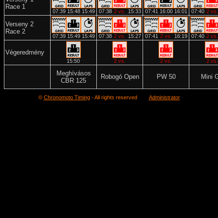
Race 1
07:39
15:48
15:49
07:38
2 vs.
15:33
07:41
16:00
16:01
07:40
2 vs.
Verseny 2
Race 2
07:39
15:49
15:49
07:38
2 vs.
15:27
07:41
2 vs.
16:19
07:40
2 vs.
Végeredmény
15:50
2 vs.
2 vs.
2 vs.
Meghívásos
Robogó Open
PW 50
Mini 
CBR 125
©
Chronomoto Timing
- All rights reserved
Administrator