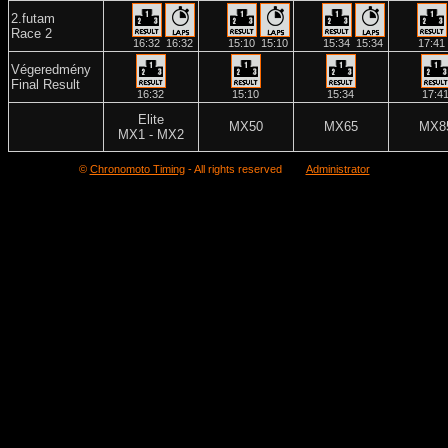
2.futam
Race 2
16:32
16:32
15:10
15:10
15:34
15:34
17:41
Végeredmény
Final Result
16:32
15:10
15:34
17:4
Elite
MX50
MX65
MX8
MX1 - MX2
©
Chronomoto Timing
- All rights reserved
Administrator