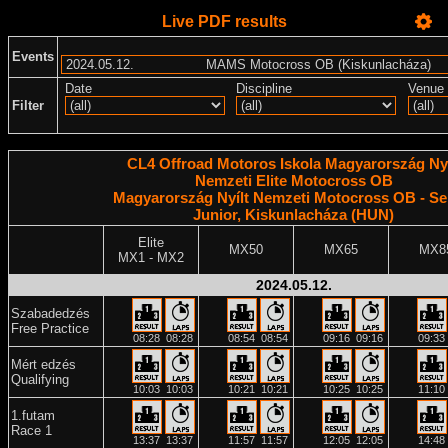
Live PDF results
Events
Date
Discipline
Venue
Filter
CL4 Offroad Motoros Iskola Magyarország Nyí
Nemzeti Elite Motocross OB
Magyarország Nyílt Nemzeti Motocross OB - Se
Junior, Kiskunlacháza (HUN)
Elite
MX50
MX65
MX8
MX1 - MX2
2024.05.12.
Szabadedzés
Free Practice
08:28
08:28
08:54
08:54
09:16
09:16
09:33
Mért edzés
Qualifying
10:03
10:03
10:21
10:21
10:25
10:25
11:10
1.futam
Race 1
13:37
13:37
11:57
11:57
12:05
12:05
14:48