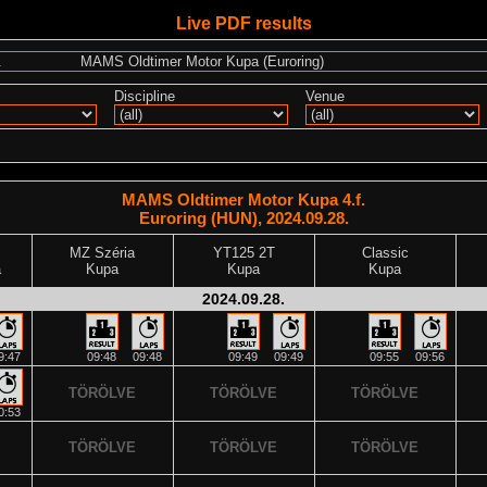
Live PDF results
Discipline
Venue
MAMS Oldtimer Motor Kupa 4.f.
Euroring (HUN), 2024.09.28.
MZ Széria
YT125 2T
Classic
a
Kupa
Kupa
Kupa
2024.09.28.
9:47
09:48
09:48
09:49
09:49
09:55
09:56
TÖRÖLVE
TÖRÖLVE
TÖRÖLVE
0:53
TÖRÖLVE
TÖRÖLVE
TÖRÖLVE