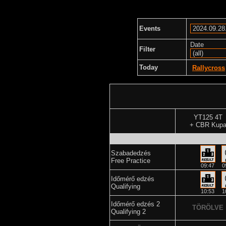
Events
Date
Filter
Today
Rallycross
YT125 4T
+ CBR Kup
Szabadedzés
Free Practice
09:47
0
Időmérő edzés
Qualifying
10:53
1
Időmérő edzés 2
TÖRÖLVE
Qualifying 2