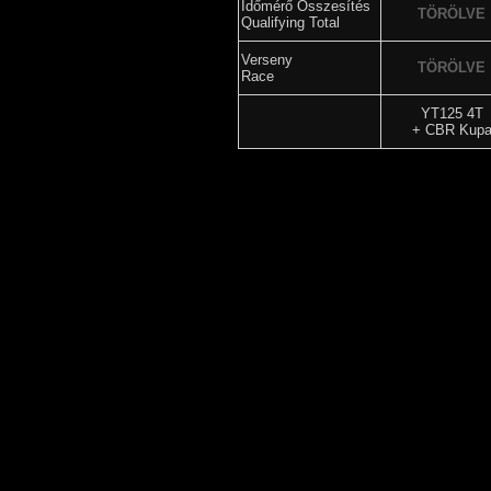
Időmérő Összesítés
TÖRÖLVE
Qualifying Total
Verseny
TÖRÖLVE
Race
YT125 4T
+ CBR Kup