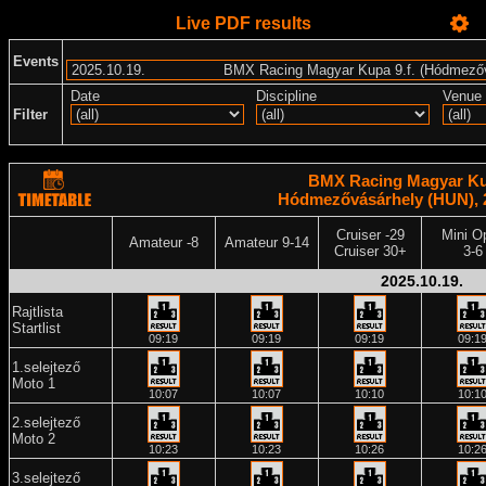
Live PDF results
Events
Date
Discipline
Venue
Filter
BMX Racing Magyar Kup
Hódmezővásárhely (HUN), 2
Cruiser -29
Mini O
Amateur -8
Amateur 9-14
Cruiser 30+
3-6
2025.10.19.
Rajtlista
Startlist
09:19
09:19
09:19
09:1
1.selejtező
Moto 1
10:07
10:07
10:10
10:1
2.selejtező
Moto 2
10:23
10:23
10:26
10:2
3.selejtező