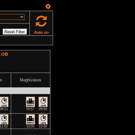
Auto on
s OB
n
Meghívásos
08:11
09:57
09:58
11:02
13:00
13:00