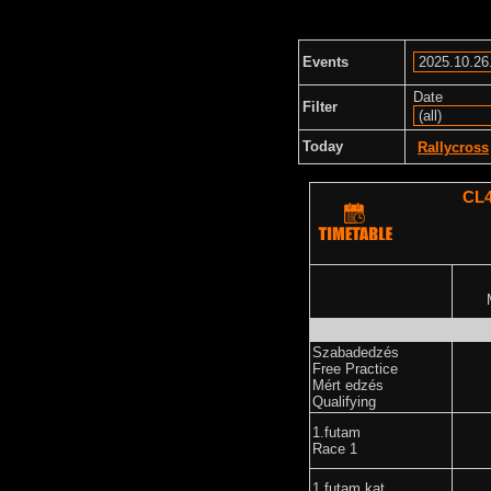
Events
Date
Filter
Today
Rallycross
CL4
Szabadedzés
Free Practice
Mért edzés
Qualifying
1.futam
Race 1
1.futam kat