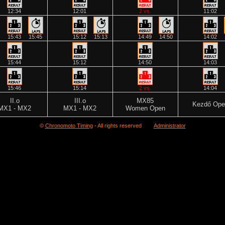
12:34
12:01
2 vs.
11:02
15:43
15:45
15:12
15:13
14:49
14:50
14:02
15:44
15:12
14:50
14:03
15:46
15:14
2 vs.
14:04
II.o
III.o
MX85
Kezdő Ope
MX1 - MX2
MX1 - MX2
Women Open
©
Chronomoto Timing
- All rights reserved
Administrator