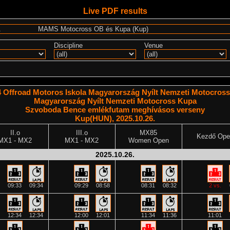
Live PDF results
Discipline
Venue
 Offroad Motoros Iskola Magyarország Nyílt Nemzeti Motocros
Magyarország Nyílt Nemzeti Motocross Kupa
Szvoboda Bence emlékfutam meghívásos verseny
Kup(HUN), 2025.10.26.
II.o
III.o
MX85
Kezdő Ope
MX1 - MX2
MX1 - MX2
Women Open
2025.10.26.
09:33
09:34
09:29
08:58
08:31
08:32
2 vs.
12:34
12:34
12:00
12:01
11:34
11:36
11:01