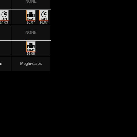
NONE
14:03
16:07
16:07
NONE
16:08
n
Meghívásos