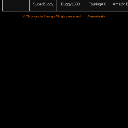
SuperBuggy
Buggy1600
TouringAX
Amatőr 
©
Chronomoto Timing
- All rights reserved
Administrator