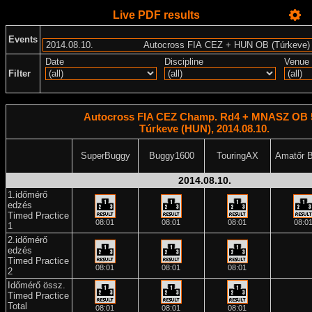
Live PDF results
Events
Date
Discipline
Venue
Filter
Autocross FIA CEZ Champ. Rd4 + MNASZ OB 5
Túrkeve (HUN), 2014.08.10.
SuperBuggy
Buggy1600
TouringAX
Amatőr 
2014.08.10.
1.időmérő
edzés
Timed Practice
08:01
08:01
08:01
08:0
1
2.időmérő
edzés
Timed Practice
08:01
08:01
08:01
2
Időmérő össz.
Timed Practice
Total
08:01
08:01
08:01