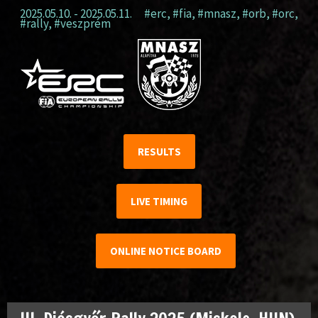
2025.05.10. - 2025.05.11.
#erc
,
#fia
,
#mnasz
,
#orb
,
#orc
,
#rally
,
#veszprém
RESULTS
LIVE TIMING
ONLINE NOTICE BOARD