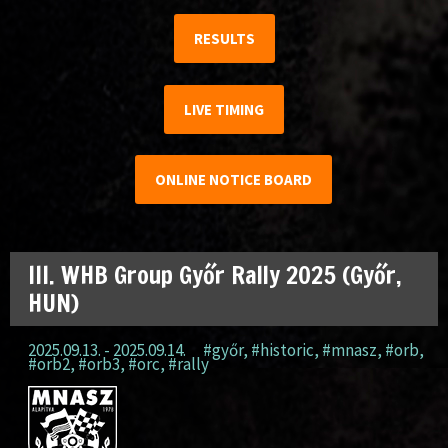
RESULTS
LIVE TIMING
ONLINE NOTICE BOARD
III. WHB Group Győr Rally 2025 (Győr,
HUN)
2025.09.13. - 2025.09.14.
#győr
,
#historic
,
#mnasz
,
#orb
,
#orb2
,
#orb3
,
#orc
,
#rally