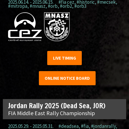
2025.06.14. - 2025.06.15.
#fia cez
,
#historic
,
#mecsek
,
#mitropa
,
#mnasz
,
#orb
,
#orb2
,
#orb3
LIVE TIMING
ONLINE NOTICE BOARD
Jordan Rally 2025 (Dead Sea, JOR)
FIA Middle East Rally Championship
2025.05.29. - 2025.05.31.
#deadsea
,
#fia
,
#jordanrally
,