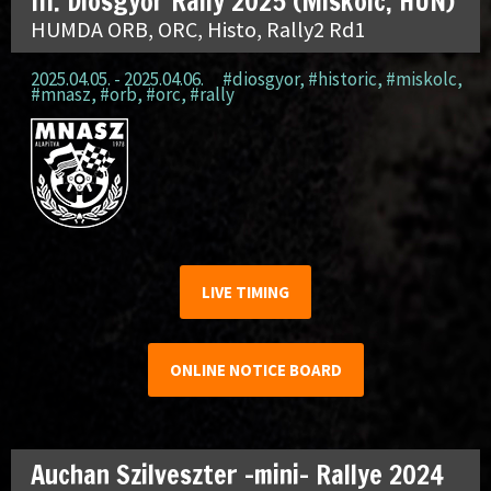
III. Diósgyőr Rally 2025 (Miskolc, HUN)
HUMDA ORB, ORC, Histo, Rally2 Rd1
2025.04.05. - 2025.04.06.
#diosgyor
,
#historic
,
#miskolc
,
#mnasz
,
#orb
,
#orc
,
#rally
LIVE TIMING
ONLINE NOTICE BOARD
Auchan Szilveszter -mini- Rallye 2024