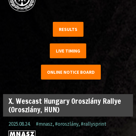
RESULTS
LIVE TIMING
ONLINE NOTICE BOARD
X. Wescast Hungary Oroszlány Rallye
(Oroszlány, HUN)
2025.08.24.
#mnasz
,
#oroszlány
,
#rallysprint