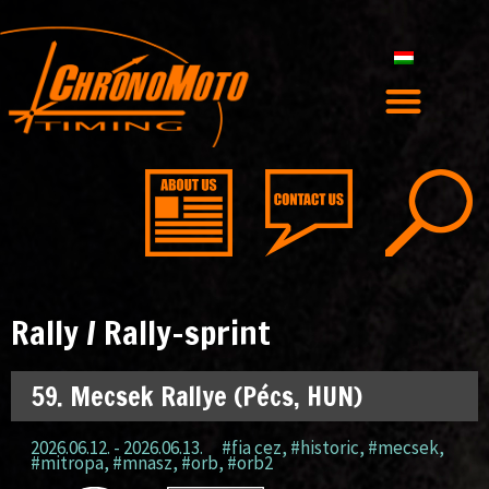
Rally / Rally-sprint
59. Mecsek Rallye (Pécs, HUN)
2026.06.12. - 2026.06.13.
#fia cez
,
#historic
,
#mecsek
,
#mitropa
,
#mnasz
,
#orb
,
#orb2