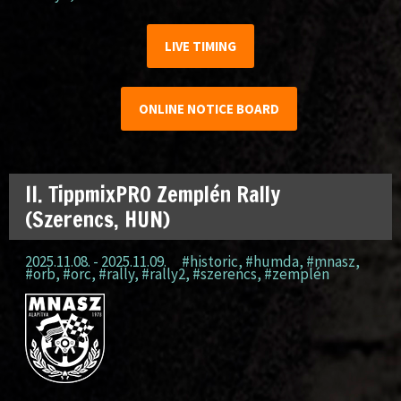
LIVE TIMING
ONLINE NOTICE BOARD
II. TippmixPRO Zemplén Rally
(Szerencs, HUN)
2025.11.08. - 2025.11.09.
#historic
,
#humda
,
#mnasz
,
#orb
,
#orc
,
#rally
,
#rally2
,
#szerencs
,
#zemplén