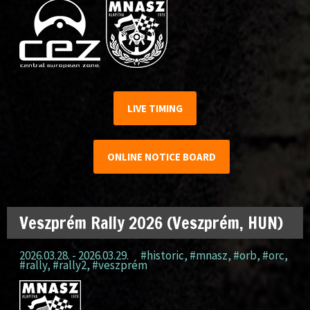
LIVE TIMING
ONLINE NOTICE BOARD
Veszprém Rally 2026 (Veszprém, HUN)
2026.03.28. - 2026.03.29.
#historic
,
#mnasz
,
#orb
,
#orc
,
#rally
,
#rally2
,
#veszprém