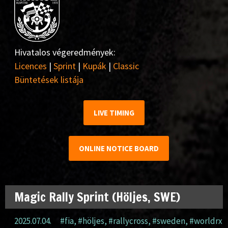
Hivatalos végeredmények:
Licences
|
Sprint
|
Kupák
|
Classic
Büntetések listája
LIVE TIMING
ONLINE NOTICE BOARD
Magic Rally Sprint (Höljes, SWE)
2025.07.04.
#fia
,
#höljes
,
#rallycross
,
#sweden
,
#worldrx