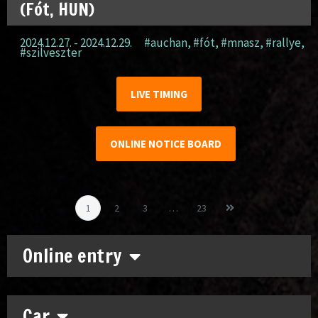
(Fót, HUN)
2024.12.27. - 2024.12.29.
#auchan
,
#fót
,
#mnasz
,
#rallye
,
#szilveszter
LIVE TIMING
ONLINE NOTICE BOARD
1
2
3
…
23
Online entry
Car