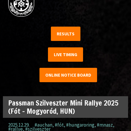
RESULTS
LIVE TIMING
ONLINE NOTICE BOARD
Passman Szilveszter Mini Rallye 2025
(Fót – Mogyoród, HUN)
2025.12.29.
#auchan
,
#fót
,
#hungaroring
,
#mnasz
,
#rallye
,
#szilveszter