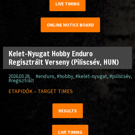
LIVE TIMING
ONLINE NOTICE BOARD
Kelet-Nyugat Hobby Enduro
Regisztrált Verseny (Piliscsév, HUN)
2026.03.28.
#enduro
,
#hobby
,
#kelet-nyugat
,
#piliscsév
,
#regisztrált
ETAPIDŐK – TARGET TIMES
RESULTS
LIVE TIMING