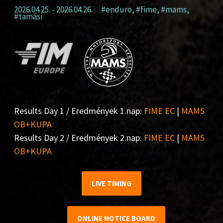
2026.04.25. - 2026.04.26.
#enduro
,
#fime
,
#mams
,
#tamási
Results Day 1 / Eredmények 1.nap:
FIME EC
|
MAMS
OB+KUPA
Results Day 2 / Eredmények 2.nap:
FIME EC
|
MAMS
OB+KUPA
LIVE TIMING
ONLINE NOTICE BOARD