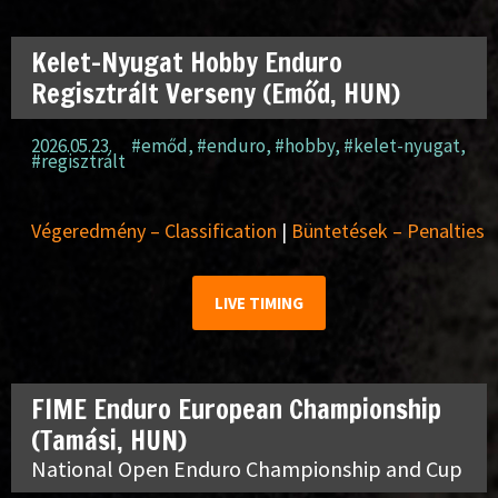
Kelet-Nyugat Hobby Enduro
Regisztrált Verseny (Emőd, HUN)
2026.05.23.
#emőd
,
#enduro
,
#hobby
,
#kelet-nyugat
,
#regisztrált
Végeredmény – Classification
|
Büntetések – Penalties
LIVE TIMING
FIME Enduro European Championship
(Tamási, HUN)
National Open Enduro Championship and Cup