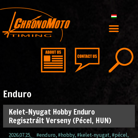
Enduro
Kelet-Nyugat Hobby Enduro
Regisztrált Verseny (Pécel, HUN)
2026.07.25.
#enduro
,
#hobby
,
#kelet-nyugat
,
#pécel
,