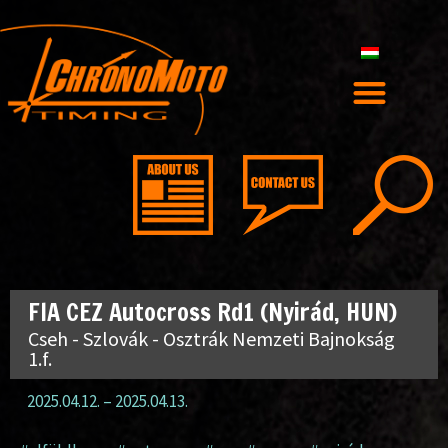
FIA CEZ Autocross Rd1 (Nyirád, HUN)
Cseh - Szlovák - Osztrák Nemzeti Bajnokság
1.f.
2025.04.12.
–
2025.04.13.