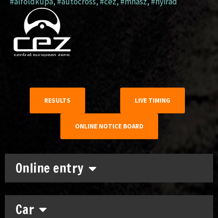
#alföldkupa
,
#autocross
,
#cez
,
#mnasz
,
#nyirád
RESULTS
LIVE TIMING
ONLINE NOTICE BOARD
Online entry
Car