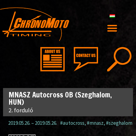
MNASZ Autocross OB (Szeghalom,
HUN)
2. forduló
2019.05.26.
–
2019.05.26.
#autocross
,
#mnasz
,
#szeghalom