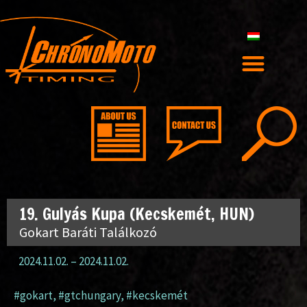
19. Gulyás Kupa (Kecskemét, HUN)
Gokart Baráti Találkozó
2024.11.02.
–
2024.11.02.
#gokart
,
#gtchungary
,
#kecskemét