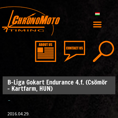
B-Liga Gokart Endurance 4.f. (Csömör
– Kartfarm, HUN)
–
2016.04.29.