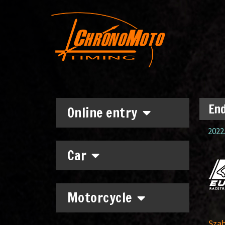
End
Online entry
2022.
Car
Motorcycle
Sza