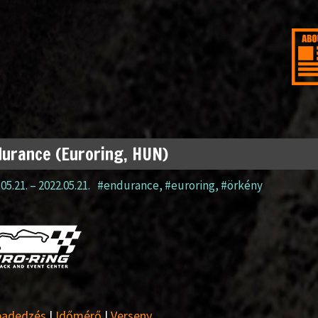
urance (Euroring, HUN)
05.21.
–
2022.05.21.
#endurance
,
#euroring
,
#örkény
badedzés
|
Időmérő
|
Verseny