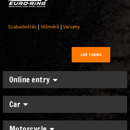
Szabadedzés
|
Időmérő
|
Verseny
LIVE TIMING
Online entry
Car
Motorcycle