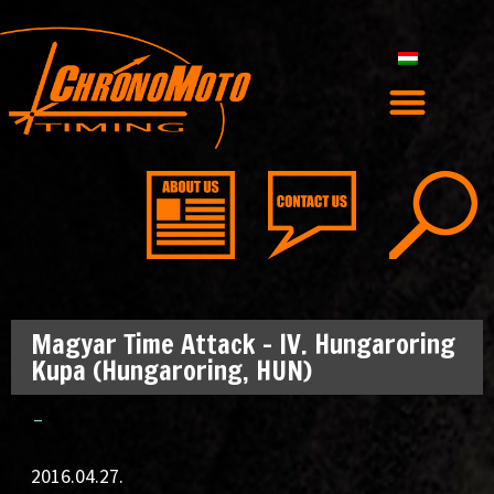
Magyar Time Attack – IV. Hungaroring
Kupa (Hungaroring, HUN)
–
2016.04.27.