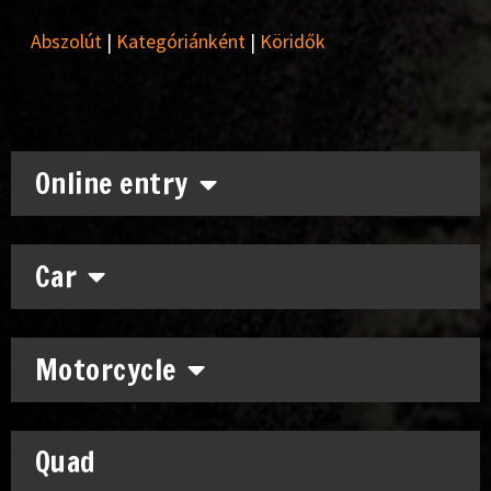
Abszolút
|
Kategóriánként
|
Köridők
Online entry
Car
Motorcycle
Quad