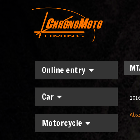
MTA
Online entry
–
Car
2016
Absz
Motorcycle