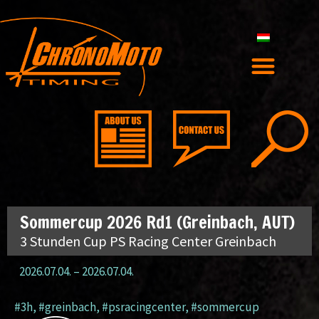
Sommercup 2026 Rd1 (Greinbach, AUT)
3 Stunden Cup PS Racing Center Greinbach
2026.07.04.
–
2026.07.04.
#3h
,
#greinbach
,
#psracingcenter
,
#sommercup