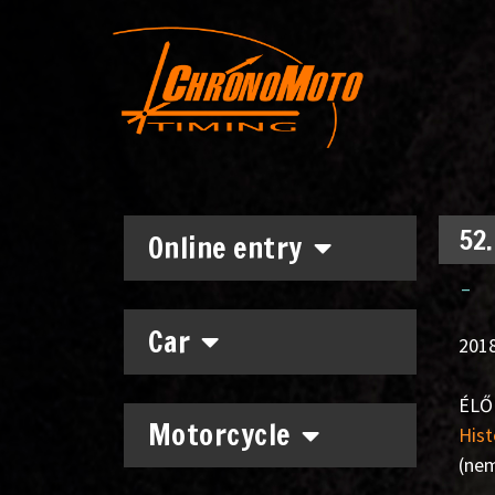
52.
Online entry
–
Car
2018
ÉLŐ 
Motorcycle
Hist
(nem