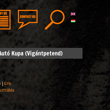
 Autó Kupa (Vigántpetend)
5
|
GY6
szttábla