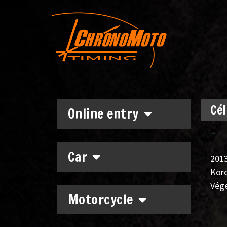
Cél
Online entry
–
Car
2013
Körö
Vég
Motorcycle