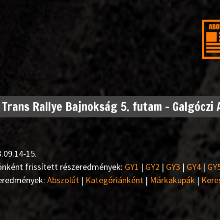
 Trans Rallye Bajnokság 5. futam – Galgóczi
.09.14-15.
nként frissített részeredmények:
GY1
|
GY2
|
GY3
|
GY4
|
GY
eredmények:
Abszolút
|
Kategóriánként
|
Márkakupák
|
Kere