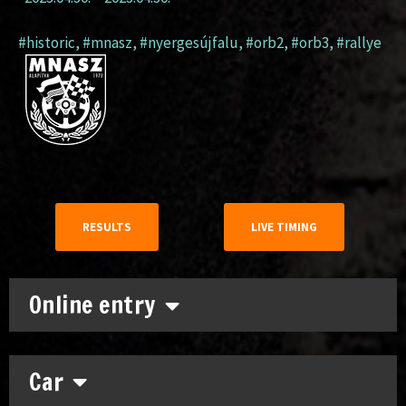
#historic
,
#mnasz
,
#nyergesújfalu
,
#orb2
,
#orb3
,
#rallye
RESULTS
LIVE TIMING
Online entry
Car