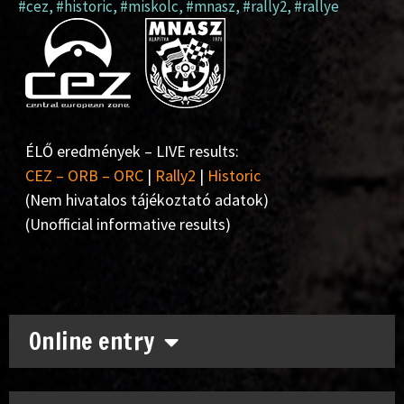
#cez
,
#historic
,
#miskolc
,
#mnasz
,
#rally2
,
#rallye
ÉLŐ eredmények – LIVE results:
CEZ – ORB – ORC
|
Rally2
|
Historic
(Nem hivatalos tájékoztató adatok)
(Unofficial informative results)
Online entry