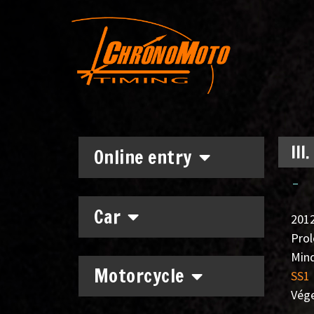
III
Online entry
–
Car
2012
Pro
Mind
Motorcycle
SS1
Vég