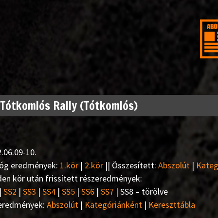
. Tótkomlós Rally (Tótkomlós)
.06.09-10.
lóg eredmények:
1.kör
|
2.kör
|| Összesített:
Abszolút
|
Kateg
en kör után frissített részeredmények:
|
SS2
|
SS3
|
SS4
|
SS5
|
SS6
|
SS7
| SS8 – törölve
eredmények:
Abszolút
|
Kategóriánként
|
Kereszttábla