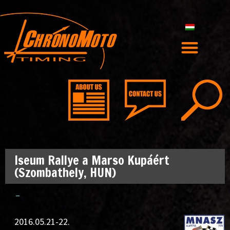
Iseum Rallye a Marso Kupáért
(Szombathely, HUN)
–
2016.05.21-22.