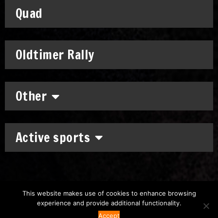
Quad
Oldtimer Rally
Other
Active sports
This website makes use of cookies to enhance browsing
experience and provide additional functionality.
Copyright: © 2011-2026
Chronomoto Kft.
–
Privacy Policy
Accept