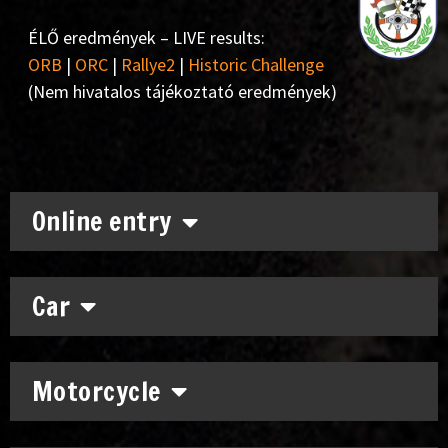
ÉLŐ eredmények – LIVE results:
ORB
|
ORC
|
Rallye2
|
Historic Challenge
(Nem hivatalos tájékoztató eredmények)
Online entry
Car
Motorcycle