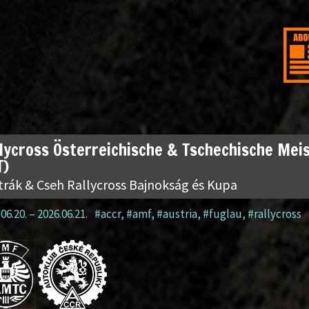
lycross Österreichische & Tschechische Mei
T)
trák & Cseh Rallycross Bajnokság és Kupa
06.20.
–
2026.06.21.
#accr
,
#amf
,
#austria
,
#fuglau
,
#rallycross