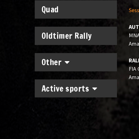
Quad
Sess
AUT
Oldtimer Rally
MNA
Ama
Other
RAL
FIA
Ama
Active sports