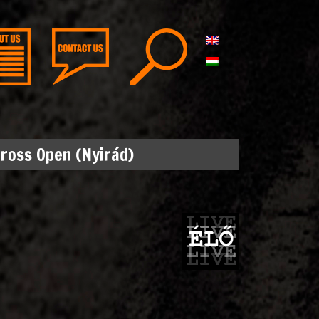
ross Open (Nyirád)