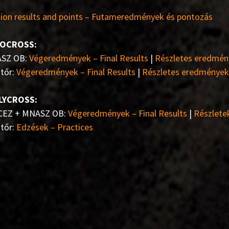
ion results and points – Futameredmények és pontozás
OCROSS:
SZ OB:
Végeredmények – Final Results
|
Részletes eredmény
tőr:
Végeredmények – Final Results
|
Részletes eredmények 
LYCROSS:
 CEZ + MNASZ OB:
Végeredmények – Final Results
|
Részletek
tőr:
Edzések – Practices