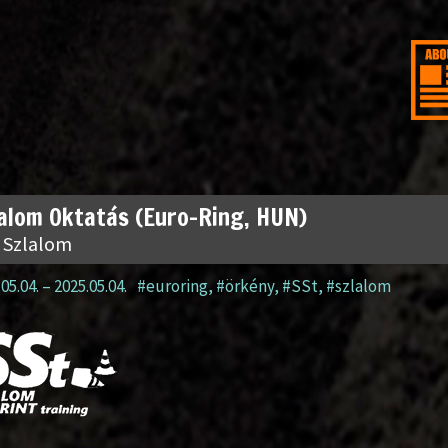
alom Oktatás (Euro-Ring, HUN)
 Szlalom
05.04.
–
2025.05.04.
#euroring
,
#örkény
,
#SSt
,
#szlalom