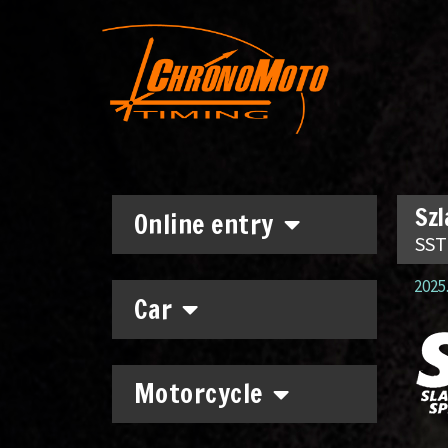
Szl
Online entry
SST
2025.
Car
Motorcycle