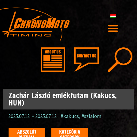
Zachár László emlékfutam (Kakucs,
HUN)
2025.07.12.
–
2025.07.12.
#kakucs
,
#szlalom