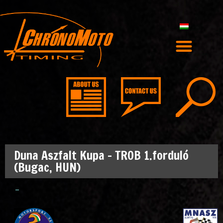
Duna Aszfalt Kupa – TROB 1.forduló
(Bugac, HUN)
–