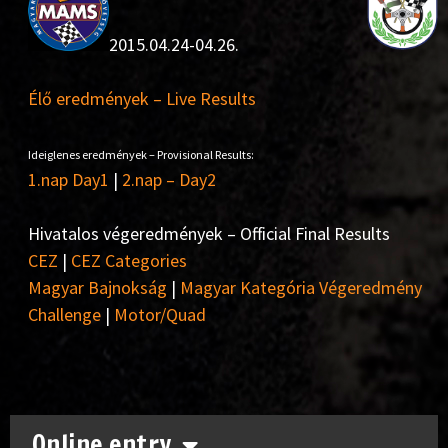
2015.04.24-04.26.
Élő eredmények – Live Results
Ideiglenes eredmények – Provisional Results:
1.nap Day1
|
2.nap – Day2
Hivatalos végeredmények – Official Final Results
CEZ
|
CEZ Categories
Magyar Bajnokság
|
Magyar Kategória Végeredmény
Challenge
|
Motor/Quad
Online entry