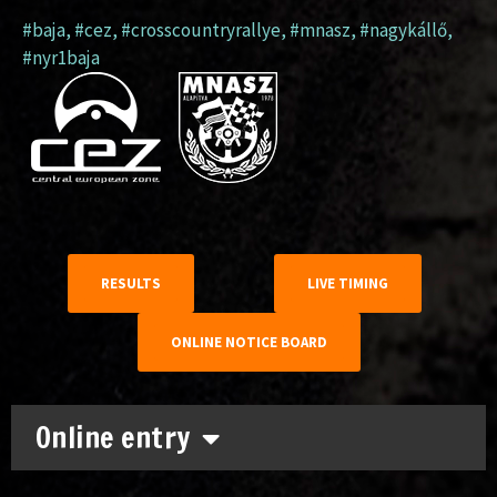
#baja
,
#cez
,
#crosscountryrallye
,
#mnasz
,
#nagykállő
,
#nyr1baja
RESULTS
LIVE TIMING
ONLINE NOTICE BOARD
Online entry