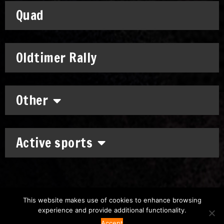
Quad
Oldtimer Rally
Other
Active sports
This website makes use of cookies to enhance browsing
experience and provide additional functionality.
Copyright: © 2011-2026
Chronomoto Kft.
–
Privacy Policy
Accept