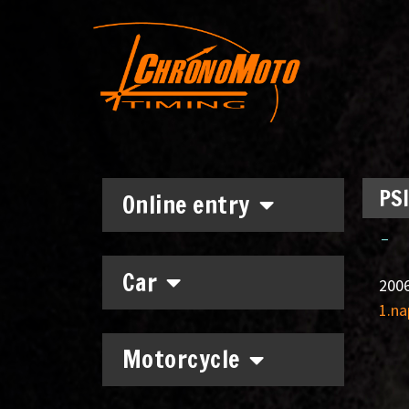
PSI
Online entry
–
Car
2006
1.na
Motorcycle