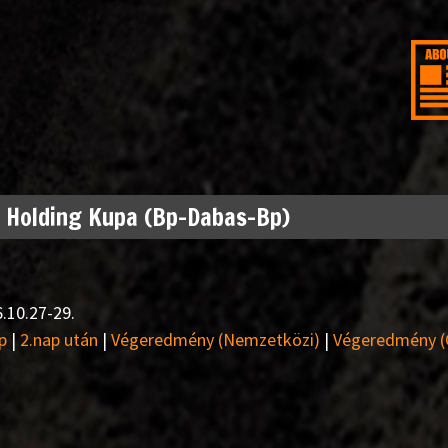
 Holding Kupa (Bp-Dabas-Bp)
.10.27-29.
p
|
2.nap után
|
Végeredmény (Nemzetközi)
|
Végeredmény (