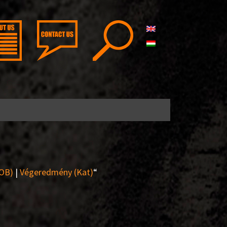
OB)
|
Végeredmény (Kat)
“