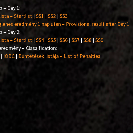
p – Day 1:
lista – Startlist
|
SS1
|
SS2
|
SS3
glenes eredmény 1.nap után – Provisional result after Day 1
p – Day 2:
lista – Startlist
|
SS4
|
SS5
|
SS6
|
SS7
|
SS8
|
SS9
redmény – Classification:
|
IOBC
|
Büntetések listája – List of Penalties