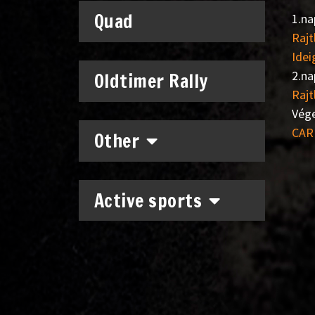
Quad
1.na
Rajt
Idei
2.na
Oldtimer Rally
Rajt
Vége
CAR
Other
Active sports