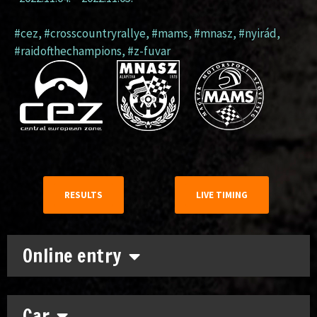
#cez
,
#crosscountryrallye
,
#mams
,
#mnasz
,
#nyirád
,
#raidofthechampions
,
#z-fuvar
RESULTS
LIVE TIMING
Online entry
Car