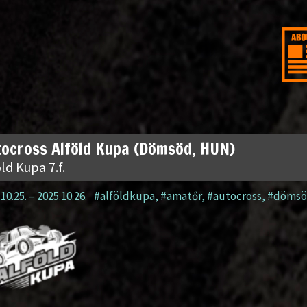
ocross Alföld Kupa (Dömsöd, HUN)
ld Kupa 7.f.
10.25.
–
2025.10.26.
#alföldkupa
,
#amatőr
,
#autocross
,
#döms