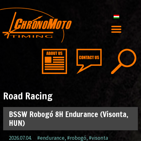
Road Racing
BSSW Robogó 8H Endurance (Visonta,
HUN)
2026.07.04.
#endurance
,
#robogó
,
#visonta