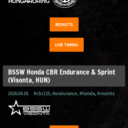
RESULTS
LIVE TIMING
BSSW Honda CBR Endurance & Sprint
(Visonta, HUN)
2026.04.18.
#cbr125
,
#endurance
,
#honda
,
#visonta