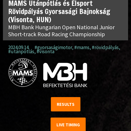
MAMS Utánpótlás és Élsport
Rövidpályás Gyorsasági Bajnokság
(Visonta, HUN)
MBH Bank Hungarian Open National Junior
Short-track Road Racing Championship
2024.09.14.
#gyorsaságimotor
,
#mams
,
#rövidpályás
,
#utánpótlás
,
#visonta
RESULTS
LIVE TIMING