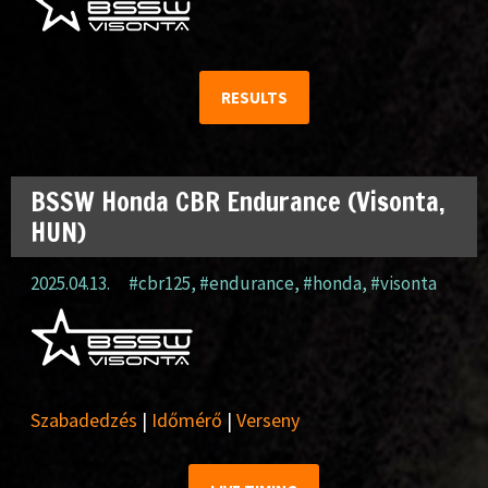
RESULTS
BSSW Honda CBR Endurance (Visonta,
HUN)
2025.04.13.
#cbr125
,
#endurance
,
#honda
,
#visonta
Szabadedzés
|
Időmérő
|
Verseny