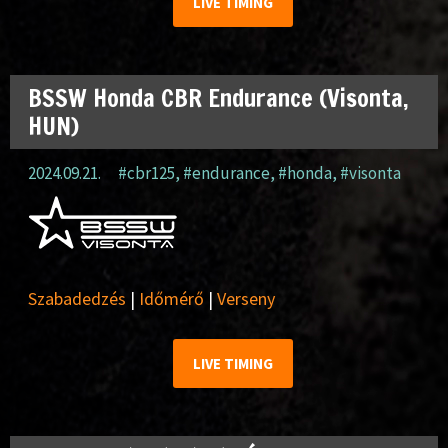
LIVE TIMING
BSSW Honda CBR Endurance (Visonta,
HUN)
2024.09.21.
#cbr125
,
#endurance
,
#honda
,
#visonta
Szabadedzés
|
Időmérő
|
Verseny
LIVE TIMING