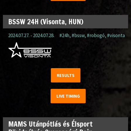
BSSW 24H (Visonta, HUN)
2024.07.27. - 2024.07.28.
#24h
,
#bssw
,
#robogó
,
#visonta
RESULTS
LIVE TIMING
MAMS Utánpótlás és Élsport