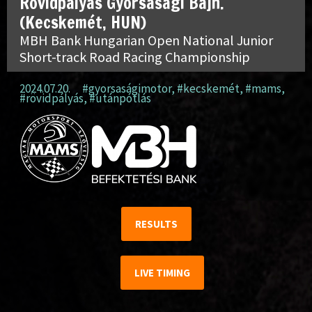
Rövidpályás Gyorsasági Bajn.
(Kecskemét, HUN)
MBH Bank Hungarian Open National Junior
Short-track Road Racing Championship
2024.07.20.
#gyorsaságimotor
,
#kecskemét
,
#mams
,
#rövidpályás
,
#utánpótlás
RESULTS
LIVE TIMING