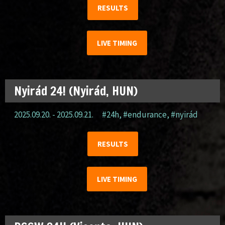
RESULTS
LIVE TIMING
Nyirád 24! (Nyirád, HUN)
2025.09.20. - 2025.09.21.
#24h
,
#endurance
,
#nyirád
RESULTS
LIVE TIMING