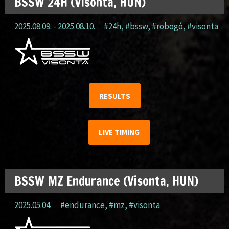
BSSW 24H (Visonta, HUN)
2025.08.09. - 2025.08.10.
#24h
,
#bssw
,
#robogó
,
#visonta
RESULTS
LIVE TIMING
BSSW MZ Endurance (Visonta, HUN)
2025.05.04.
#endurance
,
#mz
,
#visonta