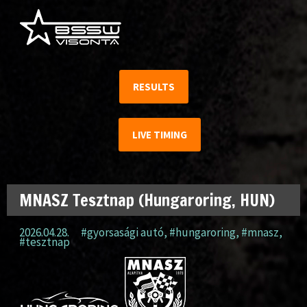
RESULTS
LIVE TIMING
MNASZ Tesztnap (Hungaroring, HUN)
2026.04.28.
#gyorsasági autó
,
#hungaroring
,
#mnasz
,
#tesztnap