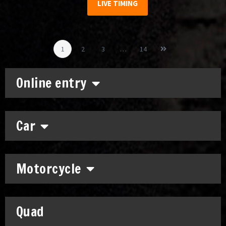
LIVE TIMING
1
2
3
…
14
Online entry
Car
Motorcycle
Quad