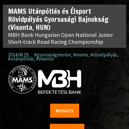
MAMS Utánpótlás és Élsport
Rövidpályás Gyorsasági Bajnokság
(Visonta, HUN)
MBH Bank Hungarian Open National Junior
Short-track Road Racing Championship
2024.06.29.
#gyorsaságimotor
,
#mams
,
#rövidpályás
,
#utánpótlás
,
#visonta
RESULTS