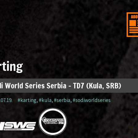
rting
i World Series Serbia – TD7 (Kula, SRB)
.07.19.
#karting
,
#kula
,
#serbia
,
#sodiworldseries