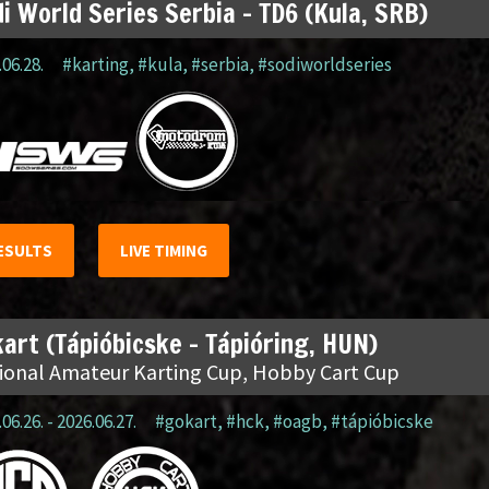
i World Series Serbia – TD6 (Kula, SRB)
.06.28.
#karting
,
#kula
,
#serbia
,
#sodiworldseries
ESULTS
LIVE TIMING
art (Tápióbicske – Tápióring, HUN)
ional Amateur Karting Cup, Hobby Cart Cup
06.26. - 2026.06.27.
#gokart
,
#hck
,
#oagb
,
#tápióbicske