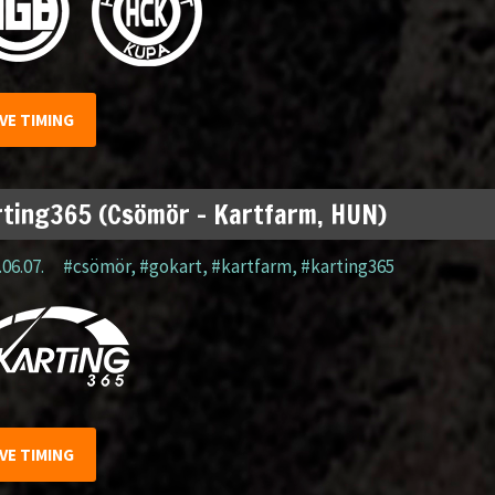
IVE TIMING
ting365 (Csömör – Kartfarm, HUN)
.06.07.
#csömör
,
#gokart
,
#kartfarm
,
#karting365
IVE TIMING