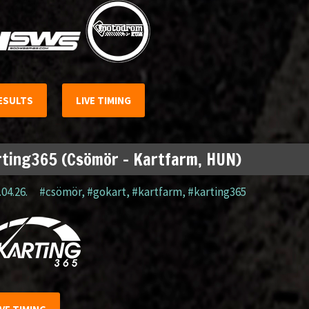
ESULTS
LIVE TIMING
ting365 (Csömör – Kartfarm, HUN)
.04.26.
#csömör
,
#gokart
,
#kartfarm
,
#karting365