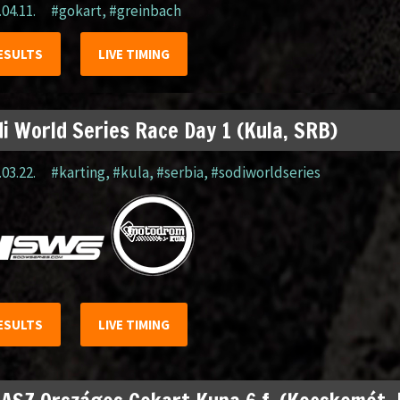
.04.11.
#gokart
,
#greinbach
ESULTS
LIVE TIMING
i World Series Race Day 1 (Kula, SRB)
.03.22.
#karting
,
#kula
,
#serbia
,
#sodiworldseries
ESULTS
LIVE TIMING