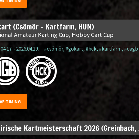
IVE TIMING
art (Csömör – Kartfarm, HUN)
ional Amateur Karting Cup, Hobby Cart Cup
04.17. - 2026.04.19.
#csömör
,
#gokart
,
#hck
,
#kartfarm
,
#oagb
IVE TIMING
irische Kartmeisterschaft 2026 (Greinbach,