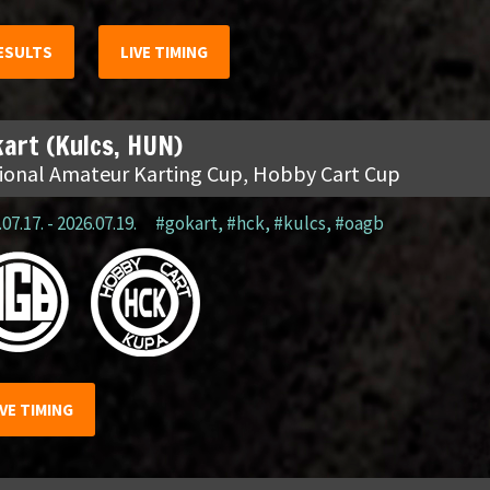
ESULTS
LIVE TIMING
art (Kulcs, HUN)
ional Amateur Karting Cup, Hobby Cart Cup
07.17. - 2026.07.19.
#gokart
,
#hck
,
#kulcs
,
#oagb
IVE TIMING