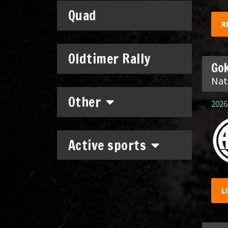
Quad
R
Oldtimer Rally
Gok
Nat
Other
2026.
Active sports
L