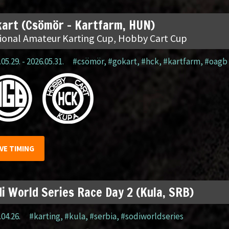
art (Csömör – Kartfarm, HUN)
ional Amateur Karting Cup, Hobby Cart Cup
05.29. - 2026.05.31.
#csömör
,
#gokart
,
#hck
,
#kartfarm
,
#oagb
IVE TIMING
i World Series Race Day 2 (Kula, SRB)
.04.26.
#karting
,
#kula
,
#serbia
,
#sodiworldseries