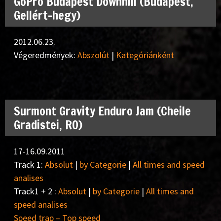
GoPro Budapest Downhill (Budapest,
Gellért-hegy)
2012.06.23.
Végeredmények:
Abszolút
|
Kategóriánként
Surmont Gravity Enduro Jam (Cheile
Gradistei, RO)
17-16.09.2011
Track 1:
Absolut
|
by Categorie
|
All times and speed
analises
Track1 + 2 :
Absolut
|
by Categorie
|
All times and
speed analises
Speed trap – Top speed