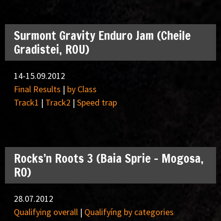
Surmont Gravity Enduro Jam (Cheile
Gradistei, ROU)
14-15.09.2012
Final Results
|
by Class
Track1
|
Track2
|
Speed trap
Rocks’n Roots 3 (Baia Sprie – Mogosa,
RO)
28.07.2012
Qualifying overall
|
Qualifyíng by categories