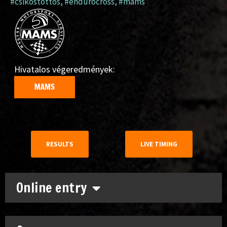
#csikóstöttös
,
#endurocross
,
#mams
Hivatalos végeredmények:
RESULTS
LIVE TIMING
Online entry