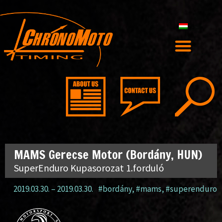
MAMS Gerecse Motor (Bordány, HUN)
SuperEnduro Kupasorozat 1.forduló
2019.03.30.
–
2019.03.30.
#bordány
,
#mams
,
#superenduro