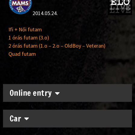
2014.05.24.
Ifi + Női futam
1 órás futam (3.o)
2 órás futam (1.o – 2.o – OldBoy – Veteran)
Quad futam
Online entry
Car