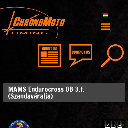
MAMS Endurocross OB 3.f.
(Szandaváralja)
–