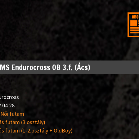
S Endurocross OB 3.f. (Ács)
urocross
.04.28
+ Női futam
ás futam (3.osztály)
ás futam (1-2.osztály + OldBoy)