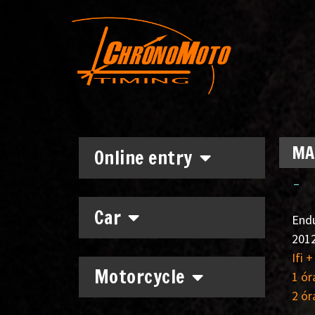
MAM
Online entry
–
Car
End
2012
Ifi 
Motorcycle
1 ór
2 ór