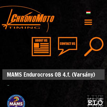
MAMS Endurocross OB 4.f. (Varsány)
–