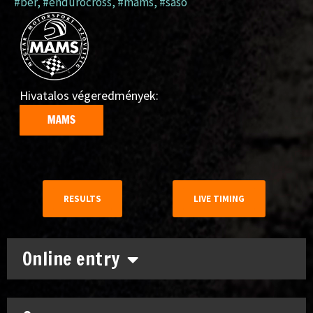
#bér
,
#endurocross
,
#mams
,
#sasó
Hivatalos végeredmények:
RESULTS
LIVE TIMING
Online entry