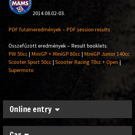
2014.08.02-03.
PDF futameredmények – PDF session results
Összefűzött eredmények – Result booklets:
PW 50cc
|
MiniGP + MiniGP 80cc
|
MiniGP Junior 140cc
Scooter Sport 50cc
|
Scooter Racing 70cc + Open
|
Supermoto
Online entry
Car