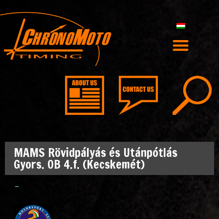
MAMS Rövidpályás és Utánpótlás
Gyors. OB 4.f. (Kecskemét)
–